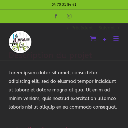
Passer
04 70 31 84 41
Portfolio 16
au
Facebook
Instagram
contenu
Précédent
Suivant
Description du projet
Lorem ipsum dolor sit amet, consectetur
adipiscing elit, sed do eiusmod tempor incididunt
ut labore et dolore magna aliqua. Ut enim ad
minim veniam, quis nostrud exercitation ullamco
laboris nisi ut aliquip ex ea commodo consequat.